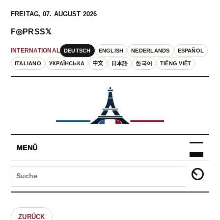
FREITAG, 07. AUGUST 2026
F
◎
P
RSS
𝕏
DEUTSCH
ENGLISH
NEDERLANDS
ESPAÑOL
INTERNATIONAL
ITALIANO
УКРАЇНСЬКА
中文
日本語
한국어
TIẾNG VIỆT
MENÜ
ZURÜCK