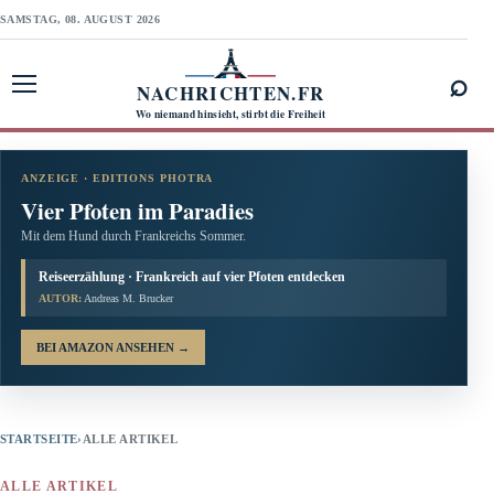
SAMSTAG, 08. AUGUST 2026
⌕
NACHRICHTEN.FR
Menü öffnen
Wo niemand hinsieht, stirbt die Freiheit
ANZEIGE · EDITIONS PHOTRA
Vier Pfoten im Paradies
Mit dem Hund durch Frankreichs Sommer.
Reiseerzählung · Frankreich auf vier Pfoten entdecken
AUTOR:
Andreas M. Brucker
BEI AMAZON ANSEHEN
→
STARTSEITE
›
ALLE ARTIKEL
ALLE ARTIKEL