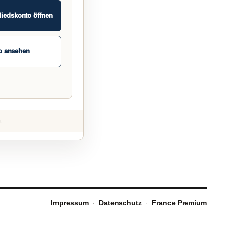
liedskonto öffnen
o ansehen
t.
Impressum
·
Datenschutz
·
France Premium