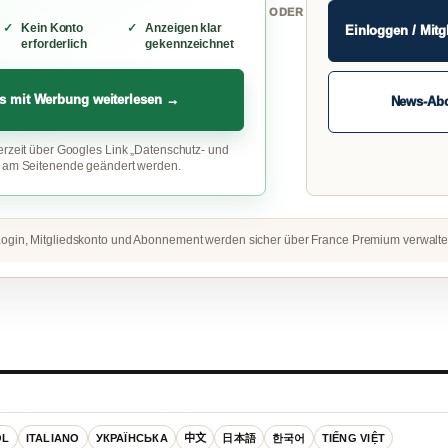
ODER
Kein Konto
Anzeigen klar
Einloggen / Mitg
erforderlich
gekennzeichnet
s mit Werbung weiterlesen →
News-Ab
erzeit über Googles Link „Datenschutz- und
“ am Seitenende geändert werden.
ogin, Mitgliedskonto und Abonnement werden sicher über France Premium verwalte
OL
ITALIANO
УКРАЇНСЬКА
中文
日本語
한국어
TIẾNG VIỆT