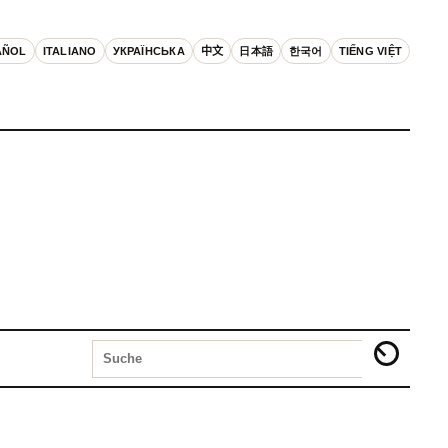
AÑOL
ITALIANO
УКРАЇНСЬКА
中文
日本語
한국어
TIẾNG VIỆT