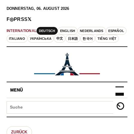
DONNERSTAG, 06. AUGUST 2026
F
◎
P
RSS
𝕏
DEUTSCH
ENGLISH
NEDERLANDS
ESPAÑOL
INTERNATIONAL
ITALIANO
УКРАЇНСЬКА
中文
日本語
한국어
TIẾNG VIỆT
MENÜ
ZURÜCK