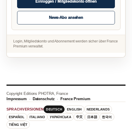
Einloggen / Mitgliedskonto öffnen
News-Abo ansehen
Login, Mitgliedskonto und Abonnement werden sicher über France
Premium verwaltet.
Copyright Editions PHOTRA, France
Impressum
·
Datenschutz
·
France Premium
DEUTSCH
ENGLISH
NEDERLANDS
SPRACHVERSIONEN
ESPAÑOL
ITALIANO
УКРАЇНСЬКА
中文
日本語
한국어
TIẾNG VIỆT