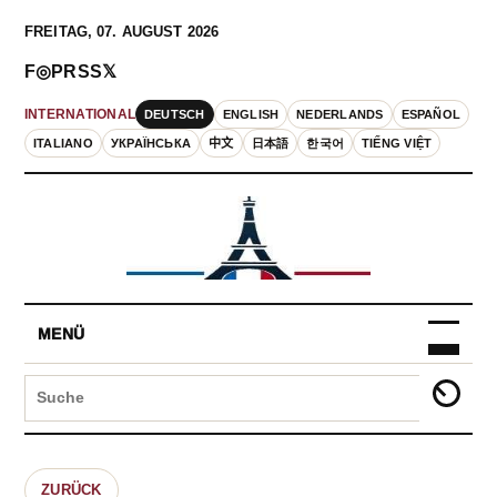
FREITAG, 07. AUGUST 2026
F
◎
P
RSS
𝕏
DEUTSCH
ENGLISH
NEDERLANDS
ESPAÑOL
INTERNATIONAL
ITALIANO
УКРАЇНСЬКА
中文
日本語
한국어
TIẾNG VIỆT
MENÜ
ZURÜCK