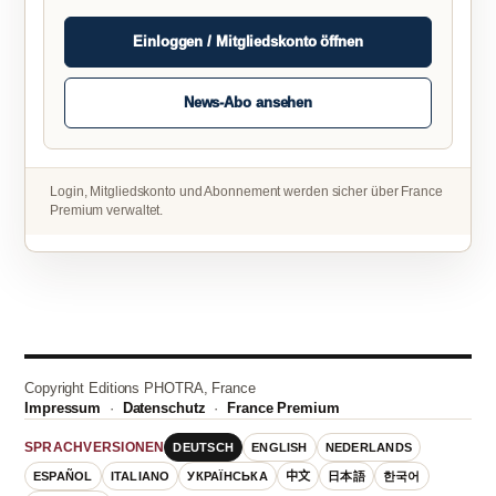
Einloggen / Mitgliedskonto öffnen
News-Abo ansehen
Login, Mitgliedskonto und Abonnement werden sicher über France
Premium verwaltet.
Copyright Editions PHOTRA, France
Impressum
·
Datenschutz
·
France Premium
DEUTSCH
ENGLISH
NEDERLANDS
SPRACHVERSIONEN
ESPAÑOL
ITALIANO
УКРАЇНСЬКА
中文
日本語
한국어