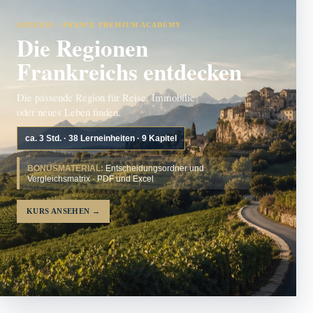
ANZEIGE · FRANCE PREMIUM ACADEMY
Die Regionen
Frankreichs entdecken
Die passende Region für Reise, Immobilie
oder neues Leben finden.
ca. 3 Std. · 38 Lerneinheiten · 9 Kapitel
BONUSMATERIAL:
Entscheidungsordner und
Vergleichsmatrix · PDF und Excel
KURS ANSEHEN
→