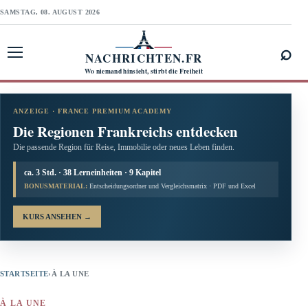
SAMSTAG, 08. AUGUST 2026
⌕
NACHRICHTEN.FR
Menü öffnen
Wo niemand hinsieht, stirbt die Freiheit
ANZEIGE · FRANCE PREMIUM ACADEMY
Die Regionen Frankreichs entdecken
Die passende Region für Reise, Immobilie oder neues Leben finden.
ca. 3 Std. · 38 Lerneinheiten · 9 Kapitel
BONUSMATERIAL:
Entscheidungsordner und Vergleichsmatrix · PDF und Excel
KURS ANSEHEN
→
STARTSEITE
›
À LA UNE
À LA UNE