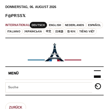
DONNERSTAG, 06. AUGUST 2026
F
◎
P
RSS
𝕏
DEUTSCH
ENGLISH
NEDERLANDS
ESPAÑOL
INTERNATIONAL
ITALIANO
УКРАЇНСЬКА
中文
日本語
한국어
TIẾNG VIỆT
MENÜ
ZURÜCK