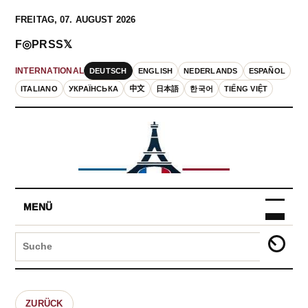
FREITAG, 07. AUGUST 2026
F
◎
P
RSS
𝕏
DEUTSCH
ENGLISH
NEDERLANDS
ESPAÑOL
INTERNATIONAL
ITALIANO
УКРАЇНСЬКА
中文
日本語
한국어
TIẾNG VIỆT
MENÜ
ZURÜCK