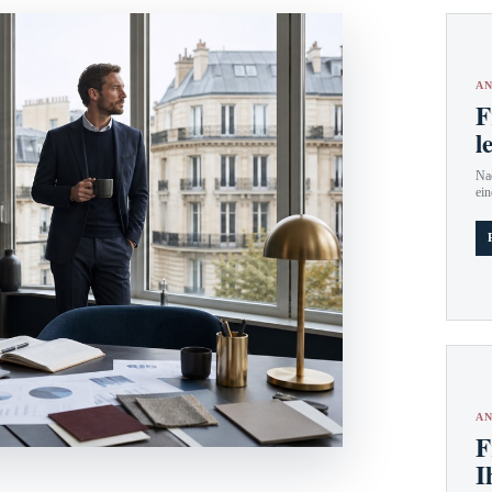
AN
F
l
Nac
ein
AN
F
I