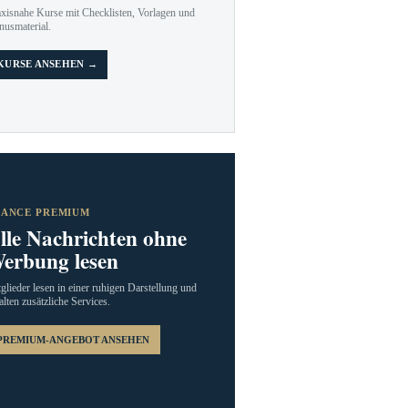
axisnahe Kurse mit Checklisten, Vorlagen und
nusmaterial.
KURSE ANSEHEN →
RANCE PREMIUM
lle Nachrichten ohne
erbung lesen
glieder lesen in einer ruhigen Darstellung und
alten zusätzliche Services.
PREMIUM-ANGEBOT ANSEHEN