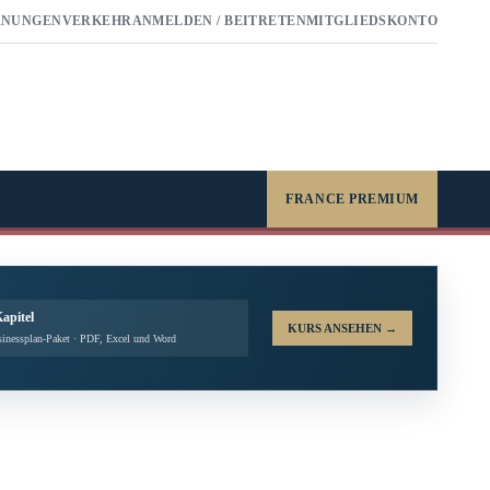
RNUNGEN
VERKEHR
ANMELDEN / BEITRETEN
MITGLIEDSKONTO
FRANCE PREMIUM
Kapitel
KURS ANSEHEN
→
inessplan-Paket · PDF, Excel und Word