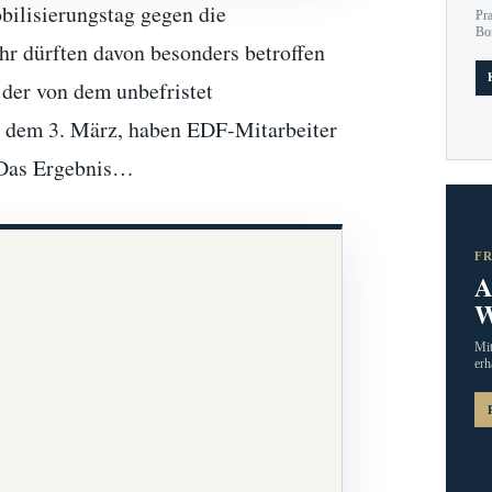
bilisierungstag gegen die
Pr
Bo
hr dürften davon besonders betroffen
, der von dem unbefristet
ag, dem 3. März, haben EDF-Mitarbeiter
. Das Ergebnis…
F
A
W
Mit
erh