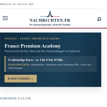
FREITAG, 07. AUGUST 2026
⌕
NACHRICHTEN.FR
Menü öffnen
Wo niemand hinsieht, stirbt die Freiheit
ANZEIGE · FRANCE PREMIUM ACADEMY
France Premium Academy
Praxiswissen für Ihr Leben und Ihre Entscheidungen in Frankreich.
8 vollständige Kurse · ca. 3 bis 9 Std. 45 Min.
BONUSMATERIAL:
Arbeitsbücher, Checklisten sowie editierbare PDF-, Excel- und
Word-Vorlagen
KURSE ANSEHEN
→
STARTSEITE
›
À LA UNE