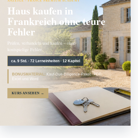
ANZEIGE · FRANCE PREMIUM ACADEMY
Haus kaufen in
Frankreich ohne teure
Fehler
Prüfen, verhandeln und kaufen – ohne
kostspielige Fehler.
ca. 9 Std. · 72 Lerneinheiten · 12 Kapitel
BONUSMATERIAL:
Kauf-Due-Diligence-Paket · PDF,
Excel und Word
KURS ANSEHEN
→