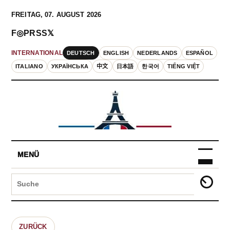
FREITAG, 07. AUGUST 2026
F
◎
P
RSS
𝕏
DEUTSCH
ENGLISH
NEDERLANDS
ESPAÑOL
INTERNATIONAL
ITALIANO
УКРАЇНСЬКА
中文
日本語
한국어
TIẾNG VIỆT
MENÜ
ZURÜCK