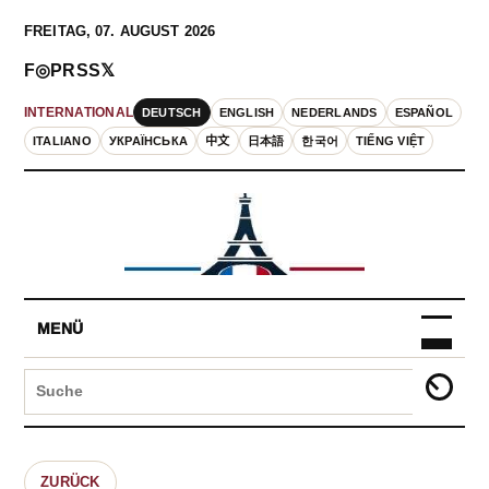
FREITAG, 07. AUGUST 2026
F
◎
P
RSS
𝕏
DEUTSCH
ENGLISH
NEDERLANDS
ESPAÑOL
INTERNATIONAL
ITALIANO
УКРАЇНСЬКА
中文
日本語
한국어
TIẾNG VIỆT
MENÜ
ZURÜCK