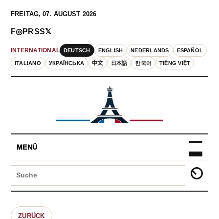
FREITAG, 07. AUGUST 2026
F
◎
P
RSS
𝕏
DEUTSCH
ENGLISH
NEDERLANDS
ESPAÑOL
INTERNATIONAL
ITALIANO
УКРАЇНСЬКА
中文
日本語
한국어
TIẾNG VIỆT
MENÜ
ZURÜCK