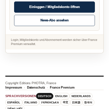
Einloggen / Mitgliedskonto öffnen
News-Abo ansehen
Login, Mitgliedskonto und Abonnement werden sicher über France
Premium verwaltet.
Copyright Editions PHOTRA, France
Impressum
·
Datenschutz
·
France Premium
DEUTSCH
ENGLISH
NEDERLANDS
SPRACHVERSIONEN
ESPAÑOL
ITALIANO
УКРАЇНСЬКА
中文
日本語
한국어
TIẾNG VIỆT