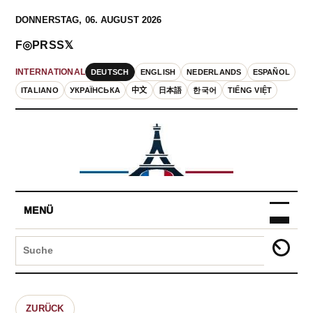
DONNERSTAG, 06. AUGUST 2026
F
◎
P
RSS
𝕏
DEUTSCH
ENGLISH
NEDERLANDS
ESPAÑOL
INTERNATIONAL
ITALIANO
УКРАЇНСЬКА
中文
日本語
한국어
TIẾNG VIỆT
MENÜ
ZURÜCK