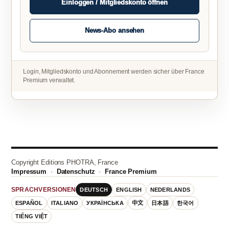
Einloggen / Mitgliedskonto öffnen
News-Abo ansehen
Login, Mitgliedskonto und Abonnement werden sicher über France
Premium verwaltet.
Copyright Editions PHOTRA, France
Impressum
·
Datenschutz
·
France Premium
DEUTSCH
ENGLISH
NEDERLANDS
SPRACHVERSIONEN
ESPAÑOL
ITALIANO
УКРАЇНСЬКА
中文
日本語
한국어
TIẾNG VIỆT