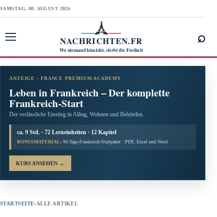
SAMSTAG, 08. AUGUST 2026
⌕
NACHRICHTEN.FR
Menü öffnen
Wo niemand hinsieht, stirbt die Freiheit
ANZEIGE · FRANCE PREMIUM ACADEMY
Leben in Frankreich – Der komplette
Frankreich-Start
Der verlässliche Einstieg in Alltag, Wohnen und Behörden.
ca. 9 Std. · 72 Lerneinheiten · 12 Kapitel
BONUSMATERIAL:
90-Tage-Frankreich-Startpaket · PDF, Excel und Word
KURS ANSEHEN
→
STARTSEITE
›
ALLE ARTIKEL