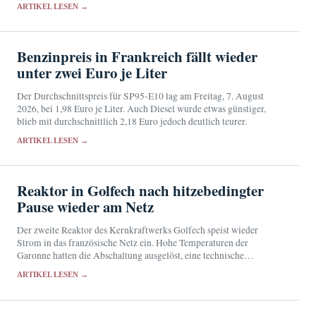
Erlebnis und der Wert eines besonders dunklen Himmels.
ARTIKEL LESEN →
Benzinpreis in Frankreich fällt wieder
unter zwei Euro je Liter
Der Durchschnittspreis für SP95-E10 lag am Freitag, 7. August
2026, bei 1,98 Euro je Liter. Auch Diesel wurde etwas günstiger,
blieb mit durchschnittlich 2,18 Euro jedoch deutlich teurer.
ARTIKEL LESEN →
Reaktor in Golfech nach hitzebedingter
Pause wieder am Netz
Der zweite Reaktor des Kernkraftwerks Golfech speist wieder
Strom in das französische Netz ein. Hohe Temperaturen der
Garonne hatten die Abschaltung ausgelöst, eine technische
Nichtverfügbarkeit verzögerte den Neustart.
ARTIKEL LESEN →