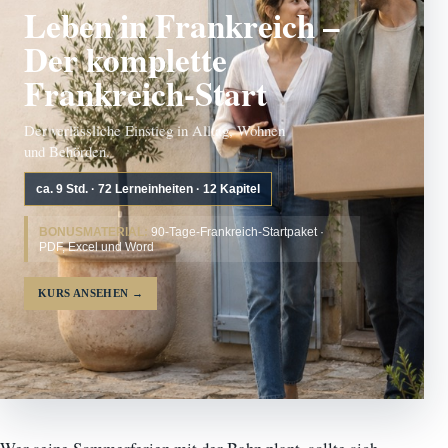
Leben in Frankreich –
Der komplette
Frankreich-Start
Der verlässliche Einstieg in Alltag, Wohnen
und Behörden.
ca. 9 Std. · 72 Lerneinheiten · 12 Kapitel
BONUSMATERIAL:
90-Tage-Frankreich-Startpaket ·
PDF, Excel und Word
KURS ANSEHEN
→