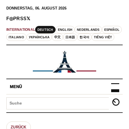
DONNERSTAG, 06. AUGUST 2026
F
◎
P
RSS
𝕏
DEUTSCH
ENGLISH
NEDERLANDS
ESPAÑOL
INTERNATIONAL
ITALIANO
УКРАЇНСЬКА
中文
日本語
한국어
TIẾNG VIỆT
MENÜ
ZURÜCK