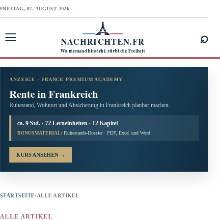
FREITAG, 07. AUGUST 2026
⌕
NACHRICHTEN.FR
Menü öffnen
Wo niemand hinsieht, stirbt die Freiheit
ANZEIGE · FRANCE PREMIUM ACADEMY
Rente in Frankreich
Ruhestand, Wohnort und Absicherung in Frankreich planbar machen.
ca. 9 Std. · 72 Lerneinheiten · 12 Kapitel
BONUSMATERIAL:
Ruhestands-Dossier · PDF, Excel und Word
KURS ANSEHEN
→
STARTSEITE
›
ALLE ARTIKEL
ALLE ARTIKEL