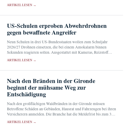
Orléans will die Übernahmepläne am 17. September 2026 prüfen.
ARTIKEL LESEN →
US-Schulen erproben Abwehrdrohnen
gegen bewaffnete Angreifer
Neun Schulen in drei US-Bundesstaaten wollen zum Schuljahr
2026/27 Drohnen einsetzen, die bei einem Amokalarm binnen
Sekunden reagieren sollen. Ausgestattet mit Kameras, Reizstoff
sowie Licht- und Tonsignalen sollen sie Angreifer stören und der
ARTIKEL LESEN →
Polizei…
Nach den Bränden in der Gironde
beginnt der mühsame Weg zur
Entschädigung
Nach den großflächigen Waldbränden in der Gironde müssen
Betroffene Schäden an Gebäuden, Hausrat und Fahrzeugen bei ihren
Versicherern anmelden. Die Branche hat die Meldefrist bis zum 31.
August verlängert und Hilfen für die vorübergehende…
ARTIKEL LESEN →