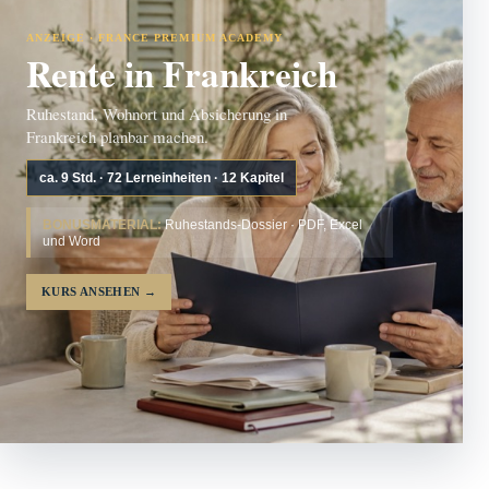
ANZEIGE · FRANCE PREMIUM ACADEMY
Rente in Frankreich
Ruhestand, Wohnort und Absicherung in
Frankreich planbar machen.
ca. 9 Std. · 72 Lerneinheiten · 12 Kapitel
BONUSMATERIAL:
Ruhestands-Dossier · PDF, Excel
und Word
KURS ANSEHEN
→