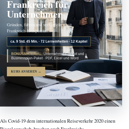
Frankreich für
Unternehmer
Gründen, führen und verhandeln – mit
Frankreich-Kompetenz.
ca. 9 Std. 45 Min. · 72 Lerneinheiten · 12 Kapitel
BONUSMATERIAL:
Unternehmer-Cockpit und
Businessplan-Paket · PDF, Excel und Word
KURS ANSEHEN
→
Als Covid-19 dem internationalen Reiseverkehr 2020 einen
Riegel vorschob, brachen auch Frankreichs