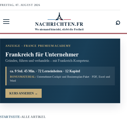
FREITAG, 07. AUGUST 2026
⌕
NACHRICHTEN.FR
Menü öffnen
Wo niemand hinsieht, stirbt die Freiheit
ANZEIGE · FRANCE PREMIUM ACADEMY
Frankreich für Unternehmer
Gründen, führen und verhandeln – mit Frankreich-Kompetenz.
ca. 9 Std. 45 Min. · 72 Lerneinheiten · 12 Kapitel
BONUSMATERIAL:
Unternehmer-Cockpit und Businessplan-Paket · PDF, Excel und
Word
KURS ANSEHEN
→
STARTSEITE
›
ALLE ARTIKEL