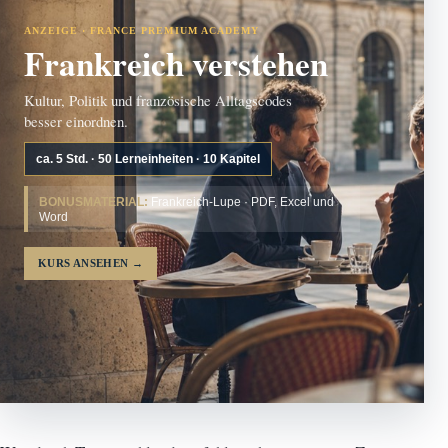
ANZEIGE · FRANCE PREMIUM ACADEMY
Frankreich verstehen
Kultur, Politik und französische Alltagscodes
besser einordnen.
ca. 5 Std. · 50 Lerneinheiten · 10 Kapitel
BONUSMATERIAL:
Frankreich-Lupe · PDF, Excel und
Word
KURS ANSEHEN
→