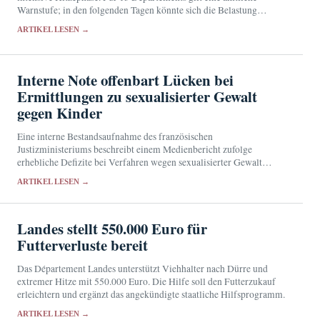
Warnstufe; in den folgenden Tagen könnte sich die Belastung
ausweiten.
ARTIKEL LESEN →
Interne Note offenbart Lücken bei
Ermittlungen zu sexualisierter Gewalt
gegen Kinder
Eine interne Bestandsaufnahme des französischen
Justizministeriums beschreibt einem Medienbericht zufolge
erhebliche Defizite bei Verfahren wegen sexualisierter Gewalt
gegen Minderjährige. Der Syndicat de la magistrature hält die
ARTIKEL LESEN →
Ursachen seit Jahren für bekannt.
Landes stellt 550.000 Euro für
Futterverluste bereit
Das Département Landes unterstützt Viehhalter nach Dürre und
extremer Hitze mit 550.000 Euro. Die Hilfe soll den Futterzukauf
erleichtern und ergänzt das angekündigte staatliche Hilfsprogramm.
ARTIKEL LESEN →