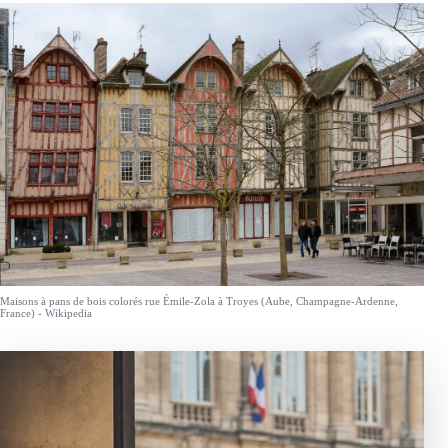
Maisons à pans de bois colorés rue Émile-Zola à Troyes (Aube, Champagne-Ardenne,
France) - Wikipedia