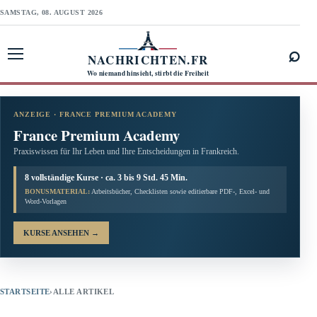
SAMSTAG, 08. AUGUST 2026
⌕
NACHRICHTEN.FR
Menü öffnen
Wo niemand hinsieht, stirbt die Freiheit
ANZEIGE · FRANCE PREMIUM ACADEMY
France Premium Academy
Praxiswissen für Ihr Leben und Ihre Entscheidungen in Frankreich.
8 vollständige Kurse · ca. 3 bis 9 Std. 45 Min.
BONUSMATERIAL:
Arbeitsbücher, Checklisten sowie editierbare PDF-, Excel- und
Word-Vorlagen
KURSE ANSEHEN
→
STARTSEITE
›
ALLE ARTIKEL