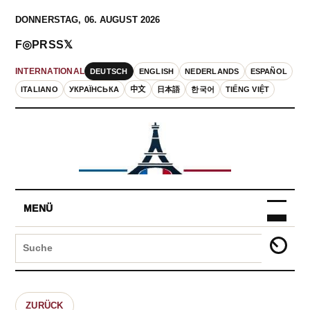
DONNERSTAG, 06. AUGUST 2026
F
◎
P
RSS
𝕏
DEUTSCH
ENGLISH
NEDERLANDS
ESPAÑOL
INTERNATIONAL
ITALIANO
УКРАЇНСЬКА
中文
日本語
한국어
TIẾNG VIỆT
MENÜ
ZURÜCK