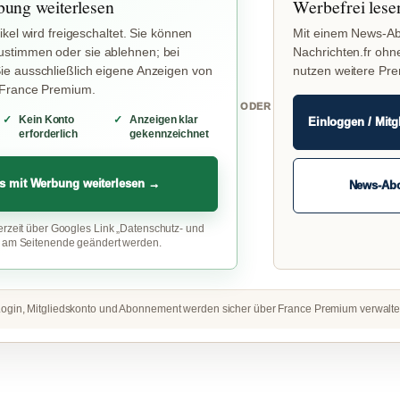
bung weiterlesen
Werbefrei lese
ikel wird freigeschaltet. Sie können
Mit einem News-Ab
stimmen oder sie ablehnen; bei
Nachrichten.fr ohn
e ausschließlich eigene Anzeigen von
nutzen weitere Pr
 France Premium.
ODER
Kein Konto
Anzeigen klar
Einloggen / Mitg
erforderlich
gekennzeichnet
s mit Werbung weiterlesen →
News-Ab
erzeit über Googles Link „Datenschutz- und
“ am Seitenende geändert werden.
ogin, Mitgliedskonto und Abonnement werden sicher über France Premium verwalte