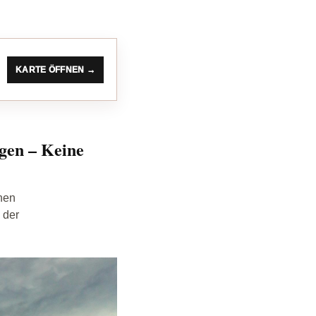
KARTE ÖFFNEN →
gen – Keine
nen
 der