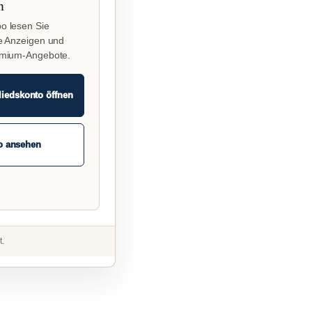
n
o lesen Sie
e Anzeigen und
emium-Angebote.
liedskonto öffnen
o ansehen
t.