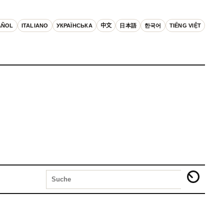
AÑOL
ITALIANO
УКРАЇНСЬКА
中文
日本語
한국어
TIẾNG VIỆT