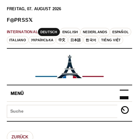
FREITAG, 07. AUGUST 2026
F
◎
P
RSS
𝕏
DEUTSCH
ENGLISH
NEDERLANDS
ESPAÑOL
INTERNATIONAL
ITALIANO
УКРАЇНСЬКА
中文
日本語
한국어
TIẾNG VIỆT
MENÜ
ZURÜCK