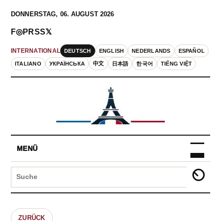
DONNERSTAG, 06. AUGUST 2026
F
◎
P
RSS
𝕏
DEUTSCH
ENGLISH
NEDERLANDS
ESPAÑOL
INTERNATIONAL
ITALIANO
УКРАЇНСЬКА
中文
日本語
한국어
TIẾNG VIỆT
MENÜ
ZURÜCK