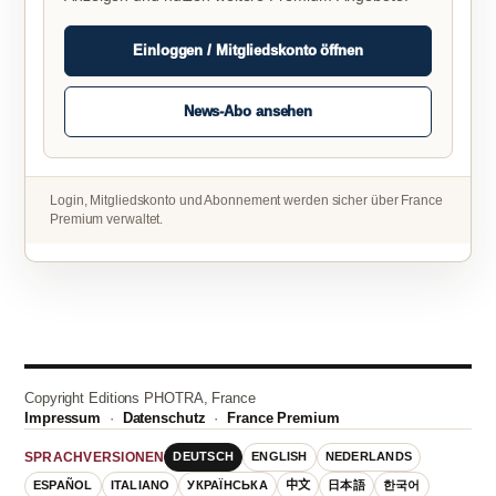
Einloggen / Mitgliedskonto öffnen
News-Abo ansehen
Login, Mitgliedskonto und Abonnement werden sicher über France
Premium verwaltet.
Copyright Editions PHOTRA, France
Impressum
·
Datenschutz
·
France Premium
DEUTSCH
ENGLISH
NEDERLANDS
SPRACHVERSIONEN
ESPAÑOL
ITALIANO
УКРАЇНСЬКА
中文
日本語
한국어