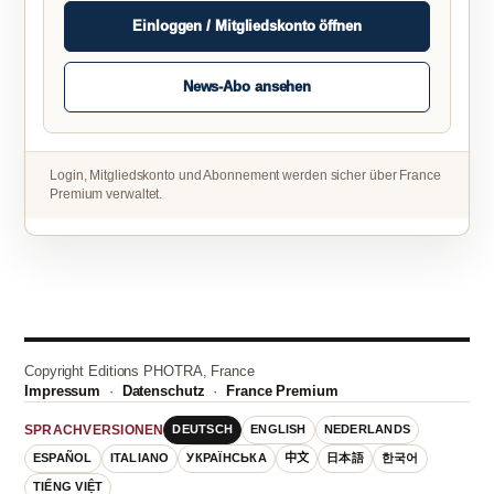
Einloggen / Mitgliedskonto öffnen
News-Abo ansehen
Login, Mitgliedskonto und Abonnement werden sicher über France
Premium verwaltet.
Copyright Editions PHOTRA, France
Impressum
·
Datenschutz
·
France Premium
DEUTSCH
ENGLISH
NEDERLANDS
SPRACHVERSIONEN
ESPAÑOL
ITALIANO
УКРАЇНСЬКА
中文
日本語
한국어
TIẾNG VIỆT