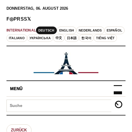
DONNERSTAG, 06. AUGUST 2026
F
◎
P
RSS
𝕏
DEUTSCH
ENGLISH
NEDERLANDS
ESPAÑOL
INTERNATIONAL
ITALIANO
УКРАЇНСЬКА
中文
日本語
한국어
TIẾNG VIỆT
MENÜ
ZURÜCK