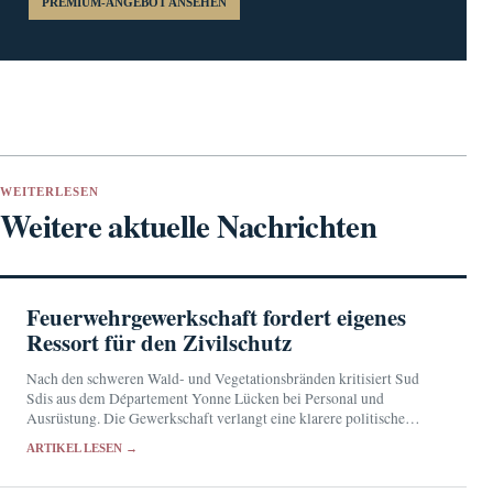
PREMIUM-ANGEBOT ANSEHEN
WEITERLESEN
Weitere aktuelle Nachrichten
Feuerwehrgewerkschaft fordert eigenes
Ressort für den Zivilschutz
Nach den schweren Wald- und Vegetationsbränden kritisiert Sud
Sdis aus dem Département Yonne Lücken bei Personal und
Ausrüstung. Die Gewerkschaft verlangt eine klarere politische
Verantwortung für den Zivilschutz.
ARTIKEL LESEN →