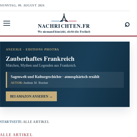
SONNTAG, 09. AUGUST 2026
⌕
NACHRICHTEN.FR
Menü öffnen
Wo niemand hinsieht, stirbt die Freiheit
ANZEIGE · EDITIONS PHOTRA
Zauberhaftes Frankreich
Märchen, Mythen und Legenden aus Frankreich.
Sagenwelt und Kulturgeschichte · atmosphärisch erzählt
AUTOR:
Andreas M. Brucker
BEI AMAZON ANSEHEN
→
STARTSEITE
›
ALLE ARTIKEL
ALLE ARTIKEL