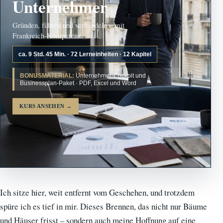
Unternehmer
Gründen, führen und verhandeln – mit
Frankreich-Kompetenz.
ca. 9 Std. 45 Min. · 72 Lerneinheiten · 12 Kapitel
BONUSMATERIAL:
Unternehmer-Cockpit und
Businessplan-Paket · PDF, Excel und Word
KURS ANSEHEN
→
Ich sitze hier, weit entfernt vom Geschehen, und trotzdem
spüre ich es tief in mir. Dieses Brennen, das nicht nur Bäume
und Häuser frisst – sondern auch meine Hoffnung auf eine