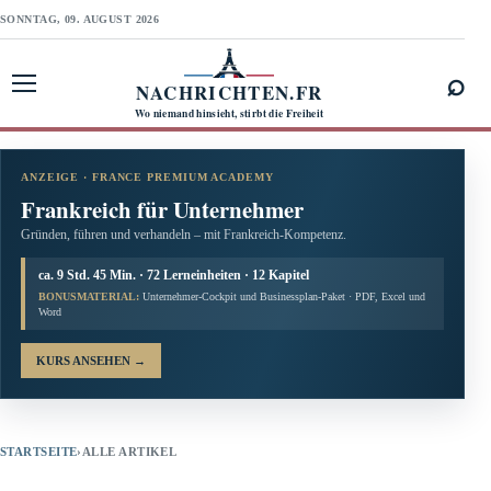
SONNTAG, 09. AUGUST 2026
⌕
NACHRICHTEN.FR
Menü öffnen
Wo niemand hinsieht, stirbt die Freiheit
ANZEIGE · FRANCE PREMIUM ACADEMY
Frankreich für Unternehmer
Gründen, führen und verhandeln – mit Frankreich-Kompetenz.
ca. 9 Std. 45 Min. · 72 Lerneinheiten · 12 Kapitel
BONUSMATERIAL:
Unternehmer-Cockpit und Businessplan-Paket · PDF, Excel und
Word
KURS ANSEHEN
→
STARTSEITE
›
ALLE ARTIKEL