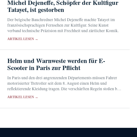
Michel Dejeneffe, Schöpfer der Kultfigur
Tatayet, ist gestorben
Der belgische Bauchredner Michel Dejeneffe machte Tatayet im
französischsprachigen Fernsehen zur Kultfigur. Seine Kunst
verband technische Präzision mit Frechheit und zärtlicher Komik.
ARTIKEL LESEN →
Helm und Warnweste werden für E-
Scooter in Paris zur Pflicht
In Paris und den drei angrenzenden Départements müssen Fahrer
motorisierter Tretroller seit dem 8. August einen Helm und
reflektierende Kleidung tragen. Die verschärften Regeln stoßen bei
den Betroffenen auf geteilte Reaktionen.
ARTIKEL LESEN →