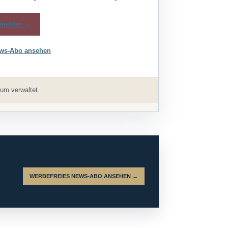
melden →
ws-Abo ansehen
um verwaltet.
WERBEFREIES NEWS-ABO ANSEHEN →