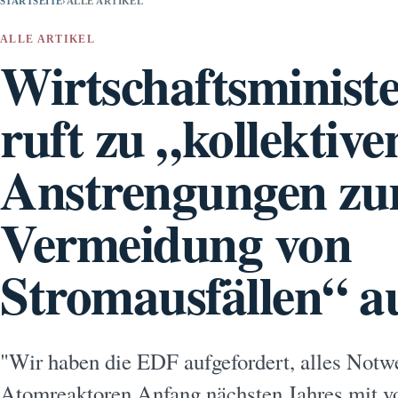
STARTSEITE
›
ALLE ARTIKEL
ALLE ARTIKEL
Wirtschaftsminist
ruft zu „kollektive
Anstrengungen zu
Vermeidung von
Stromausfällen“ a
"Wir haben die EDF aufgefordert, alles Notwe
Atomreaktoren Anfang nächsten Jahres mit vo