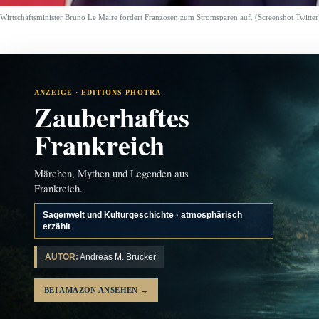
Wirtschaftsminister Bruno Le Maire fordert Franzosen zum Stromsparen auf. (Screenshot Twitter
ANZEIGE · EDITIONS PHOTRA
Zauberhaftes
Frankreich
Märchen, Mythen und Legenden aus
Frankreich.
Sagenwelt und Kulturgeschichte · atmosphärisch
erzählt
AUTOR:
Andreas M. Brucker
BEI AMAZON ANSEHEN
→