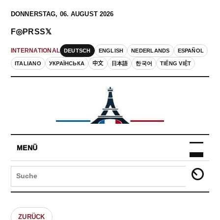
DONNERSTAG, 06. AUGUST 2026
F
◎
P
RSS
𝕏
DEUTSCH
ENGLISH
NEDERLANDS
ESPAÑOL
INTERNATIONAL
ITALIANO
УКРАЇНСЬКА
中文
日本語
한국어
TIẾNG VIỆT
MENÜ
ZURÜCK