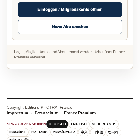
Einloggen / Mitgliedskonto öffnen
News-Abo ansehen
Login, Mitgliedskonto und Abonnement werden sicher über France
Premium verwaltet.
Copyright Editions PHOTRA, France
Impressum
·
Datenschutz
·
France Premium
DEUTSCH
ENGLISH
NEDERLANDS
SPRACHVERSIONEN
ESPAÑOL
ITALIANO
УКРАЇНСЬКА
中文
日本語
한국어