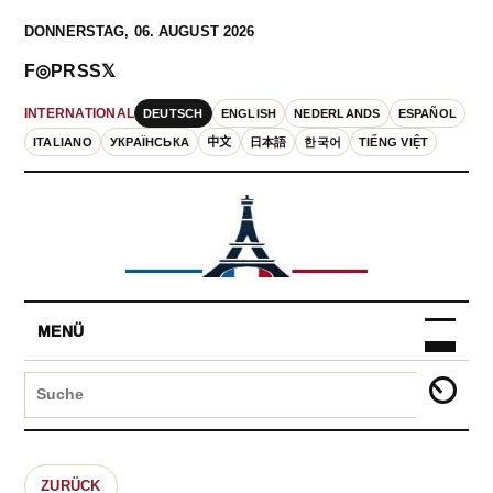
DONNERSTAG, 06. AUGUST 2026
F
◎
P
RSS
𝕏
DEUTSCH
ENGLISH
NEDERLANDS
ESPAÑOL
INTERNATIONAL
ITALIANO
УКРАЇНСЬКА
中文
日本語
한국어
TIẾNG VIỆT
MENÜ
ZURÜCK