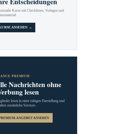
hre Entscheidungen
axisnahe Kurse mit Checklisten, Vorlagen und
nusmaterial.
KURSE ANSEHEN →
RANCE PREMIUM
lle Nachrichten ohne
erbung lesen
glieder lesen in einer ruhigen Darstellung und
alten zusätzliche Services.
PREMIUM-ANGEBOT ANSEHEN