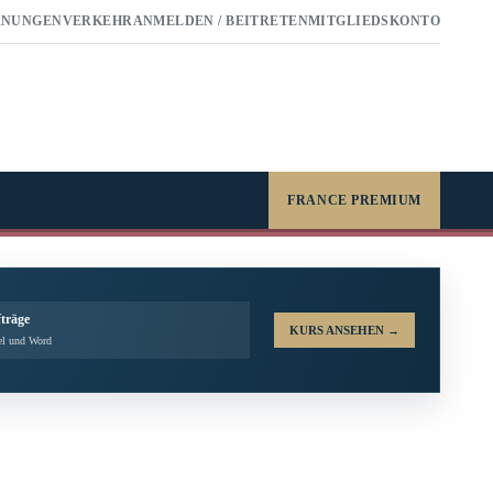
RNUNGEN
VERKEHR
ANMELDEN / BEITRETEN
MITGLIEDSKONTO
FRANCE PREMIUM
fträge
KURS ANSEHEN
→
el und Word