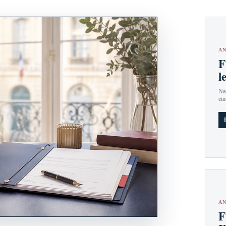
AN
F
l
Nac
ein
AN
F