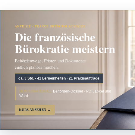
ANZEIGE · FRANCE PREMIUM ACADEMY
Die französische
Bürokratie meistern
Behördenwege, Fristen und Dokumente
endlich planbar machen.
ca. 3 Std. · 41 Lerneinheiten · 21 Praxisaufträge
BONUSMATERIAL:
Behörden-Dossier · PDF, Excel und
Word
KURS ANSEHEN
→