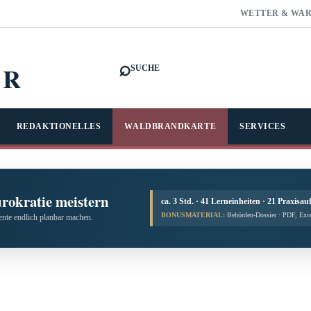
WETTER & WA
⌕
FR
SUCHE
REDAKTIONELLES
WALDBRANDKARTE
SERVICES
ürokratie meistern
ca. 3 Std. · 41 Lerneinheiten · 21 Praxisau
BONUSMATERIAL:
Behörden-Dossier · PDF, Exc
te endlich planbar machen.