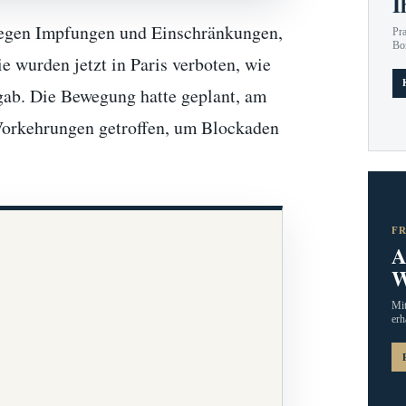
I
 gegen Impfungen und Einschränkungen,
Pr
Bo
ie wurden jetzt in Paris verboten, wie
gab. Die Bewegung hatte geplant, am
 Vorkehrungen getroffen, um Blockaden
F
A
W
Mit
erh