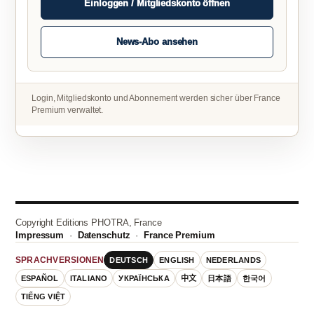
Einloggen / Mitgliedskonto öffnen
News-Abo ansehen
Login, Mitgliedskonto und Abonnement werden sicher über France
Premium verwaltet.
Copyright Editions PHOTRA, France
Impressum
·
Datenschutz
·
France Premium
DEUTSCH
ENGLISH
NEDERLANDS
SPRACHVERSIONEN
ESPAÑOL
ITALIANO
УКРАЇНСЬКА
中文
日本語
한국어
TIẾNG VIỆT