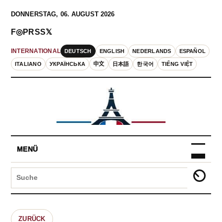
DONNERSTAG, 06. AUGUST 2026
F
◎
P
RSS
𝕏
DEUTSCH
ENGLISH
NEDERLANDS
ESPAÑOL
INTERNATIONAL
ITALIANO
УКРАЇНСЬКА
中文
日本語
한국어
TIẾNG VIỆT
MENÜ
ZURÜCK