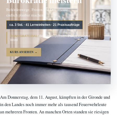
Behördenwege, Fristen und Dokumente
endlich planbar machen.
ca. 3 Std. · 41 Lerneinheiten · 21 Praxisaufträge
BONUSMATERIAL:
Behörden-Dossier · PDF, Excel und
Word
KURS ANSEHEN
→
Am Donnerstag, dem 11. August, kämpften in der Gironde und
in den Landes noch immer mehr als tausend Feuerwehrleute
an mehreren Fronten. An manchen Orten standen sie riesigen