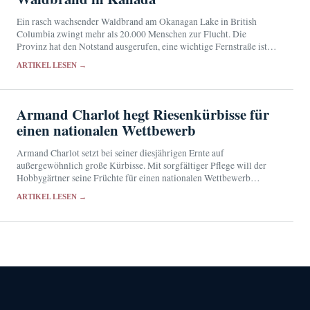
Ein rasch wachsender Waldbrand am Okanagan Lake in British
Columbia zwingt mehr als 20.000 Menschen zur Flucht. Die
Provinz hat den Notstand ausgerufen, eine wichtige Fernstraße ist
gesperrt.
ARTIKEL LESEN →
Armand Charlot hegt Riesenkürbisse für
einen nationalen Wettbewerb
Armand Charlot setzt bei seiner diesjährigen Ernte auf
außergewöhnlich große Kürbisse. Mit sorgfältiger Pflege will der
Hobbygärtner seine Früchte für einen nationalen Wettbewerb
qualifizieren.
ARTIKEL LESEN →