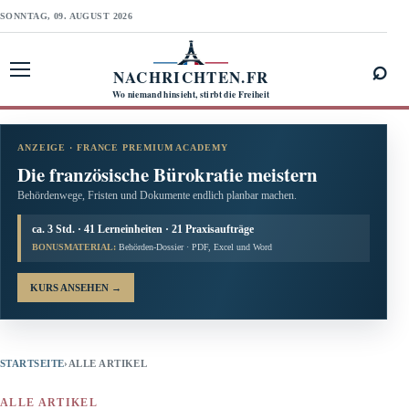
SONNTAG, 09. AUGUST 2026
⌕
NACHRICHTEN.FR
Menü öffnen
Wo niemand hinsieht, stirbt die Freiheit
ANZEIGE · FRANCE PREMIUM ACADEMY
Die französische Bürokratie meistern
Behördenwege, Fristen und Dokumente endlich planbar machen.
ca. 3 Std. · 41 Lerneinheiten · 21 Praxisaufträge
BONUSMATERIAL:
Behörden-Dossier · PDF, Excel und Word
KURS ANSEHEN
→
STARTSEITE
›
ALLE ARTIKEL
ALLE ARTIKEL