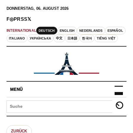
DONNERSTAG, 06. AUGUST 2026
F
◎
P
RSS
𝕏
DEUTSCH
ENGLISH
NEDERLANDS
ESPAÑOL
INTERNATIONAL
ITALIANO
УКРАЇНСЬКА
中文
日本語
한국어
TIẾNG VIỆT
MENÜ
ZURÜCK