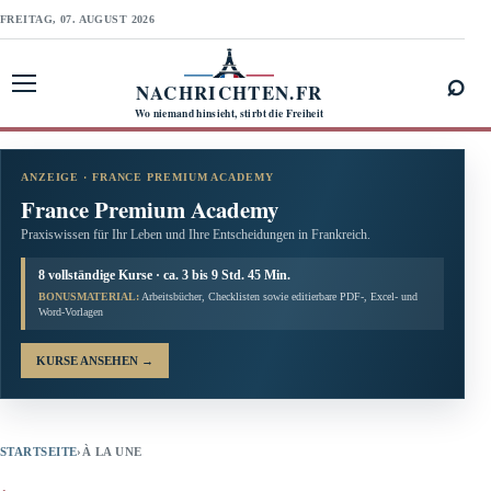
FREITAG, 07. AUGUST 2026
⌕
NACHRICHTEN.FR
Menü öffnen
Wo niemand hinsieht, stirbt die Freiheit
ANZEIGE · FRANCE PREMIUM ACADEMY
France Premium Academy
Praxiswissen für Ihr Leben und Ihre Entscheidungen in Frankreich.
8 vollständige Kurse · ca. 3 bis 9 Std. 45 Min.
BONUSMATERIAL:
Arbeitsbücher, Checklisten sowie editierbare PDF-, Excel- und
Word-Vorlagen
KURSE ANSEHEN
→
STARTSEITE
›
À LA UNE