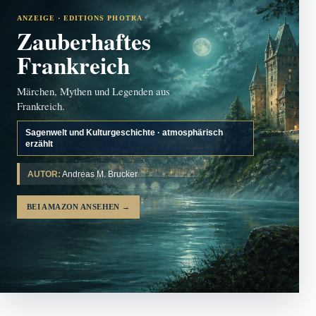
ANZEIGE · EDITIONS PHOTRA
Zauberhaftes
Frankreich
Märchen, Mythen und Legenden aus
Frankreich.
Sagenwelt und Kulturgeschichte · atmosphärisch
erzählt
AUTOR:
Andreas M. Brucker
BEI AMAZON ANSEHEN
→