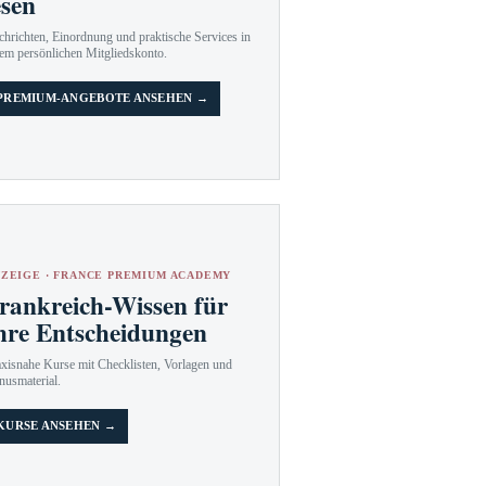
esen
hrichten, Einordnung und praktische Services in
em persönlichen Mitgliedskonto.
PREMIUM-ANGEBOTE ANSEHEN →
ZEIGE · FRANCE PREMIUM ACADEMY
rankreich-Wissen für
hre Entscheidungen
axisnahe Kurse mit Checklisten, Vorlagen und
nusmaterial.
KURSE ANSEHEN →