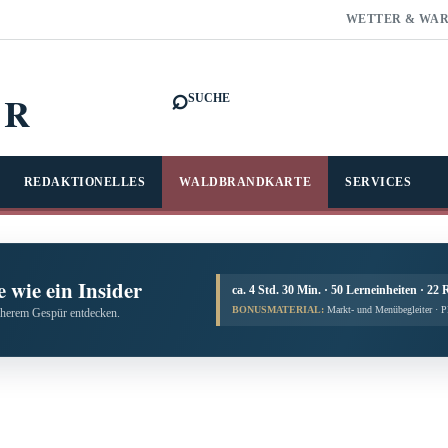
WETTER & WA
⌕
FR
SUCHE
REDAKTIONELLES
WALDBRANDKARTE
SERVICES
 wie ein Insider
ca. 4 Std. 30 Min. · 50 Lerneinheiten · 22 
BONUSMATERIAL:
Markt- und Menübegleiter · 
cherem Gespür entdecken.