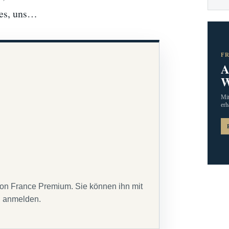
 es, uns…
F
A
W
Mit
erh
von France Premium. Sie können ihn mit
g anmelden.