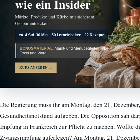
wie ein Insider
Märkte, Produkte und Küche mit sicherem
Gespür entdecken.
ca. 4 Std. 30 Min. · 50 Lerneinheiten · 22 Rezepte
BONUSMATERIAL:
Markt- und Menübegleiter · PDF,
Excel und Word
KURS ANSEHEN
→
Die Regierung muss ihr am Montag, den 21. Dezember, 
Gesundheitsnotstand aufgeben. Die Opposition sah dari
Impfung in Frankreich zur Pflicht zu machen. Wollte d
Zwangsimpfung auferlegen? Am Montag, 21. Dezember,