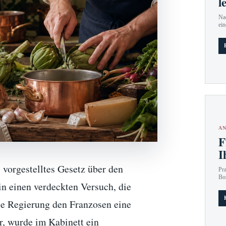
l
Nac
ein
AN
F
I
vorgestelltes Gesetz über den
Pr
Bo
n einen verdeckten Versuch, die
ie Regierung den Franzosen eine
 wurde im Kabinett ein