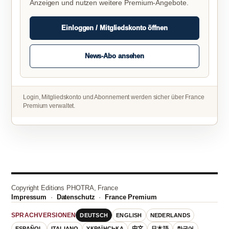
Anzeigen und nutzen weitere Premium-Angebote.
Einloggen / Mitgliedskonto öffnen
News-Abo ansehen
Login, Mitgliedskonto und Abonnement werden sicher über France
Premium verwaltet.
Copyright Editions PHOTRA, France
Impressum
·
Datenschutz
·
France Premium
DEUTSCH
ENGLISH
NEDERLANDS
SPRACHVERSIONEN
ESPAÑOL
ITALIANO
УКРАЇНСЬКА
中文
日本語
한국어