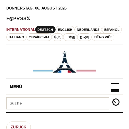
DONNERSTAG, 06. AUGUST 2026
F
◎
P
RSS
𝕏
DEUTSCH
ENGLISH
NEDERLANDS
ESPAÑOL
INTERNATIONAL
ITALIANO
УКРАЇНСЬКА
中文
日本語
한국어
TIẾNG VIỆT
MENÜ
ZURÜCK