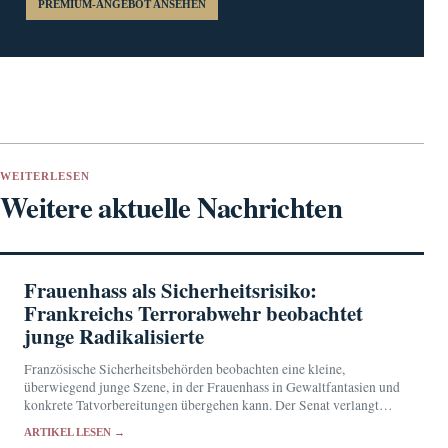
PREMIUM-ANGEBOT ANSEHEN
WEITERLESEN
Weitere aktuelle Nachrichten
Frauenhass als Sicherheitsrisiko:
Frankreichs Terrorabwehr beobachtet
junge Radikalisierte
Französische Sicherheitsbehörden beobachten eine kleine,
überwiegend junge Szene, in der Frauenhass in Gewaltfantasien und
konkrete Tatvorbereitungen übergehen kann. Der Senat verlangt
eine engere Zusammenarbeit von Schulen, Justiz und
ARTIKEL LESEN →
Nachrichtendiensten.