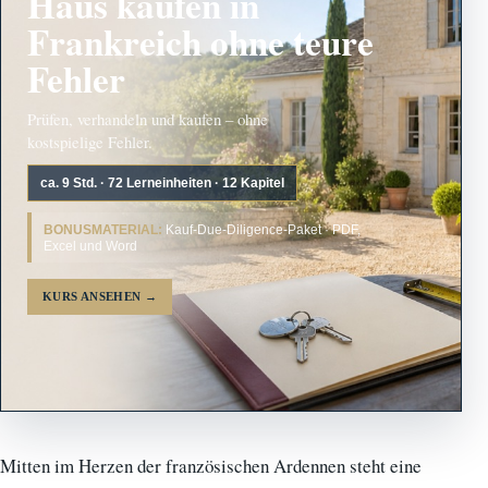
Haus kaufen in
Frankreich ohne teure
Fehler
Prüfen, verhandeln und kaufen – ohne
kostspielige Fehler.
ca. 9 Std. · 72 Lerneinheiten · 12 Kapitel
BONUSMATERIAL:
Kauf-Due-Diligence-Paket · PDF,
Excel und Word
KURS ANSEHEN
→
Mitten im Herzen der französischen Ardennen steht eine