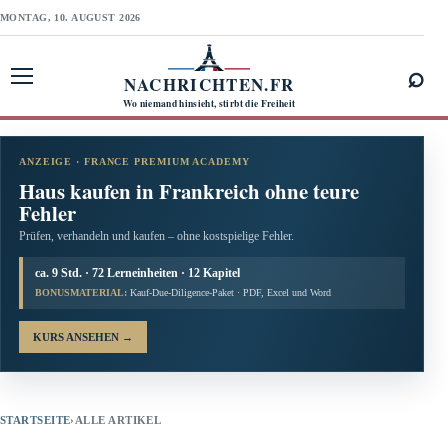
MONTAG, 10. AUGUST 2026
⌕
NACHRICHTEN.FR
Menü öffnen
Wo niemand hinsieht, stirbt die Freiheit
ANZEIGE · FRANCE PREMIUM ACADEMY
Haus kaufen in Frankreich ohne teure
Fehler
Prüfen, verhandeln und kaufen – ohne kostspielige Fehler.
ca. 9 Std. · 72 Lerneinheiten · 12 Kapitel
BONUSMATERIAL:
Kauf-Due-Diligence-Paket · PDF, Excel und Word
KURS ANSEHEN
→
STARTSEITE
›
ALLE ARTIKEL