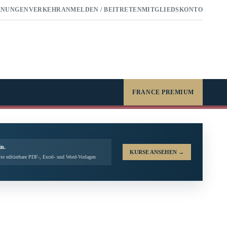
RNUNGEN
VERKEHR
ANMELDEN / BEITRETEN
MITGLIEDSKONTO
FRANCE PREMIUM
in.
KURSE ANSEHEN
→
ie editierbare PDF-, Excel- und Word-Vorlagen