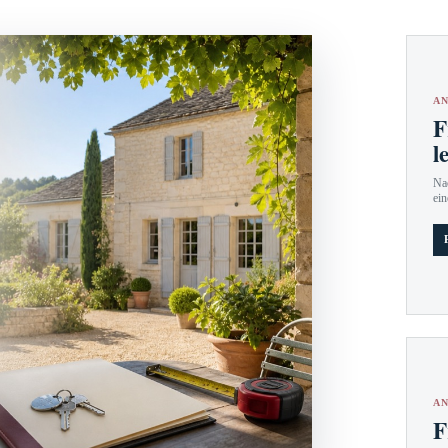
AN
F
l
Nac
ein
AN
F