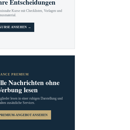
hre Entscheidungen
axisnahe Kurse mit Checklisten, Vorlagen und
nusmaterial.
KURSE ANSEHEN →
RANCE PREMIUM
lle Nachrichten ohne
erbung lesen
glieder lesen in einer ruhigen Darstellung und
alten zusätzliche Services.
PREMIUM-ANGEBOT ANSEHEN