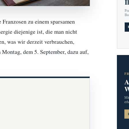
I
Pr
Bo
e Franzosen zu einem sparsamen
rgie diejenige ist, die man nicht
en, was wir derzeit verbrauchen,
 Montag, dem 5. September, dazu auf,
F
A
W
Mit
erh