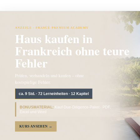
ANZEIGE · FRANCE PREMIUM ACADEMY
Haus kaufen in
Frankreich ohne teure
Fehler
Prüfen, verhandeln und kaufen – ohne
kostspielige Fehler.
ca. 9 Std. · 72 Lerneinheiten · 12 Kapitel
BONUSMATERIAL:
Kauf-Due-Diligence-Paket · PDF,
Excel und Word
KURS ANSEHEN
→