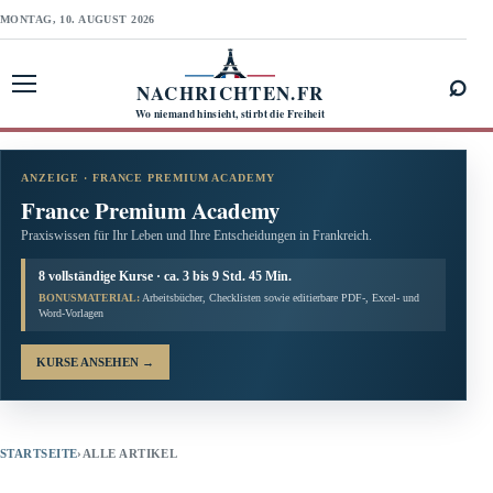
MONTAG, 10. AUGUST 2026
⌕
NACHRICHTEN.FR
Menü öffnen
Wo niemand hinsieht, stirbt die Freiheit
ANZEIGE · FRANCE PREMIUM ACADEMY
France Premium Academy
Praxiswissen für Ihr Leben und Ihre Entscheidungen in Frankreich.
8 vollständige Kurse · ca. 3 bis 9 Std. 45 Min.
BONUSMATERIAL:
Arbeitsbücher, Checklisten sowie editierbare PDF-, Excel- und
Word-Vorlagen
KURSE ANSEHEN
→
STARTSEITE
›
ALLE ARTIKEL