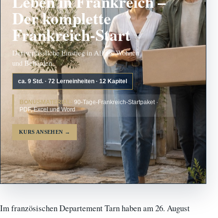
Leben in Frankreich –
Der komplette
Frankreich-Start
Der verlässliche Einstieg in Alltag, Wohnen
und Behörden.
ca. 9 Std. · 72 Lerneinheiten · 12 Kapitel
BONUSMATERIAL:
90-Tage-Frankreich-Startpaket ·
PDF, Excel und Word
KURS ANSEHEN
→
Im französischen Departement Tarn haben am 26. August