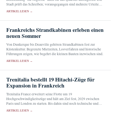
Stadt prüft das Schreiben; vorausgegangen sind mehrere Urteile
und die Umbenennung einer Straße.
ARTIKEL LESEN →
Frankreichs Strandkabinen erleben einen
neuen Sommer
Von Dunkerque bis Deauville gehören Strandkabinen fest zur
Küstenkultur. Begrenzte Mietzeiten, Losverfahren und historische
Führungen zeigen, wie begehrt die kleinen Bauten inzwischen sind.
ARTIKEL LESEN →
Trenitalia bestellt 19 Hitachi-Züge für
Expansion in Frankreich
Trenitalia France erweitert seine Flotte um 19
Hochgeschwindigkeitszüge und hält am Ziel fest, 2029 zwischen
Paris und London zu starten. Bis dahin sind noch technische und
regulatorische Hürden zu überwinden.
ARTIKEL LESEN →