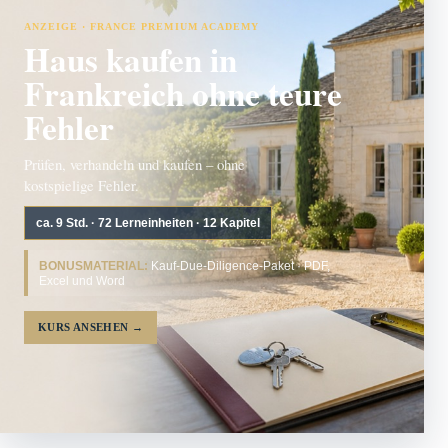
ANZEIGE · FRANCE PREMIUM ACADEMY
Haus kaufen in
Frankreich ohne teure
Fehler
Prüfen, verhandeln und kaufen – ohne
kostspielige Fehler.
ca. 9 Std. · 72 Lerneinheiten · 12 Kapitel
BONUSMATERIAL:
Kauf-Due-Diligence-Paket · PDF,
Excel und Word
KURS ANSEHEN
→