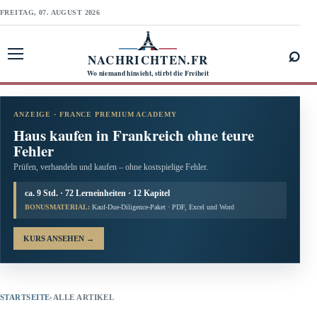
FREITAG, 07. AUGUST 2026
⌕
NACHRICHTEN.FR
Menü öffnen
Wo niemand hinsieht, stirbt die Freiheit
ANZEIGE · FRANCE PREMIUM ACADEMY
Haus kaufen in Frankreich ohne teure
Fehler
Prüfen, verhandeln und kaufen – ohne kostspielige Fehler.
ca. 9 Std. · 72 Lerneinheiten · 12 Kapitel
BONUSMATERIAL:
Kauf-Due-Diligence-Paket · PDF, Excel und Word
KURS ANSEHEN
→
STARTSEITE
›
ALLE ARTIKEL