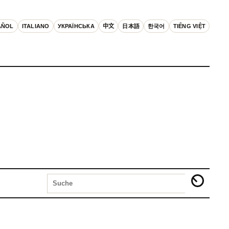
AÑOL
ITALIANO
УКРАЇНСЬКА
中文
日本語
한국어
TIẾNG VIỆT