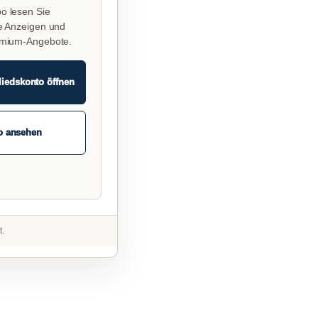
o lesen Sie
e Anzeigen und
emium-Angebote.
liedskonto öffnen
o ansehen
t.