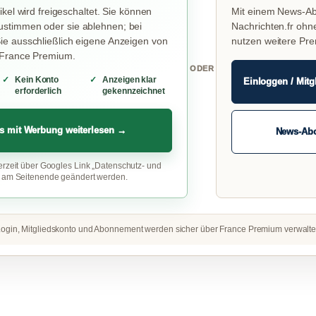
ikel wird freigeschaltet. Sie können
Mit einem News-Ab
stimmen oder sie ablehnen; bei
Nachrichten.fr ohn
e ausschließlich eigene Anzeigen von
nutzen weitere Pr
 France Premium.
ODER
Kein Konto
Anzeigen klar
Einloggen / Mitg
erforderlich
gekennzeichnet
s mit Werbung weiterlesen →
News-Ab
erzeit über Googles Link „Datenschutz- und
“ am Seitenende geändert werden.
ogin, Mitgliedskonto und Abonnement werden sicher über France Premium verwalte