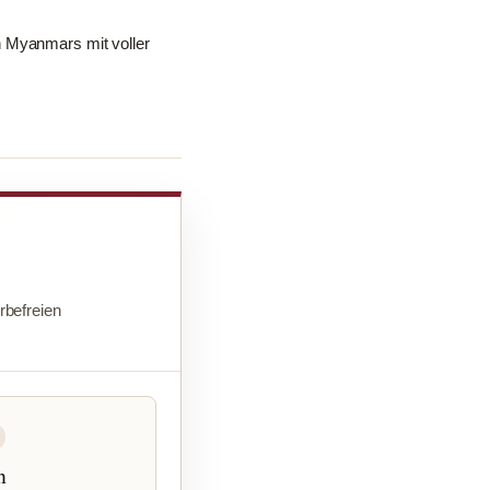
n Myanmars mit voller
befreien
n