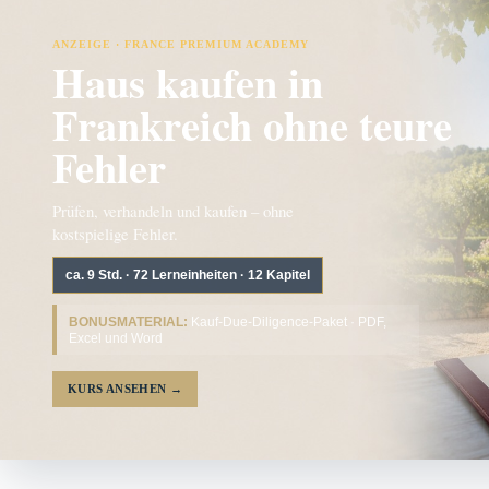
ANZEIGE · FRANCE PREMIUM ACADEMY
Haus kaufen in
Frankreich ohne teure
Fehler
Prüfen, verhandeln und kaufen – ohne
kostspielige Fehler.
ca. 9 Std. · 72 Lerneinheiten · 12 Kapitel
BONUSMATERIAL:
Kauf-Due-Diligence-Paket · PDF,
Excel und Word
KURS ANSEHEN
→