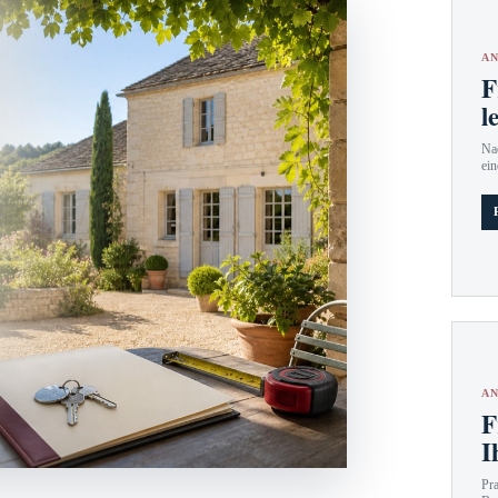
AN
F
l
Nac
ein
AN
F
I
Pr