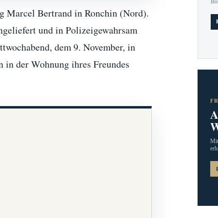
Bo
ng Marcel Bertrand in Ronchin (Nord).
ngeliefert und in Polizeigewahrsam
ttwochabend, dem 9. November, in
n in der Wohnung ihres Freundes
F
A
W
Mit
erh