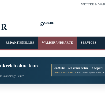
WETTER & WA
⌕
FR
SUCHE
REDAKTIONELLES
WALDBRANDKARTE
SERVICES
nkreich ohne teure
ca. 9 Std. · 72 Lerneinheiten · 12 Kapitel
BONUSMATERIAL:
Kauf-Due-Diligence-Paket · 
e kostspielige Fehler.