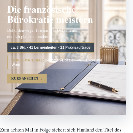
Die französische
Bürokratie meistern
Behördenwege, Fristen und Dokumente
endlich planbar machen.
ca. 3 Std. · 41 Lerneinheiten · 21 Praxisaufträge
BONUSMATERIAL:
Behörden-Dossier · PDF, Excel und
Word
KURS ANSEHEN
→
Zum achten Mal in Folge sichert sich Finnland den Titel des