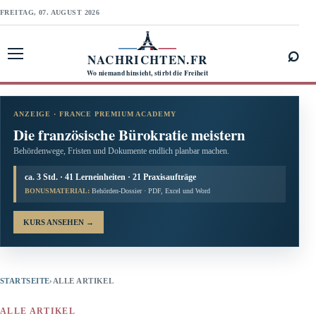
FREITAG, 07. AUGUST 2026
⌕
NACHRICHTEN.FR
Menü öffnen
Wo niemand hinsieht, stirbt die Freiheit
ANZEIGE · FRANCE PREMIUM ACADEMY
Die französische Bürokratie meistern
Behördenwege, Fristen und Dokumente endlich planbar machen.
ca. 3 Std. · 41 Lerneinheiten · 21 Praxisaufträge
BONUSMATERIAL:
Behörden-Dossier · PDF, Excel und Word
KURS ANSEHEN
→
STARTSEITE
›
ALLE ARTIKEL
ALLE ARTIKEL