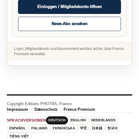
Einloggen / Mitgliedskonto öffnen
News-Abo ansehen
Login, Mitgliedskonto und Abonnement werden sicher über France
Premium verwaltet.
Copyright Editions PHOTRA, France
Impressum
·
Datenschutz
·
France Premium
DEUTSCH
ENGLISH
NEDERLANDS
SPRACHVERSIONEN
ESPAÑOL
ITALIANO
УКРАЇНСЬКА
中文
日本語
한국어
TIẾNG VIỆT