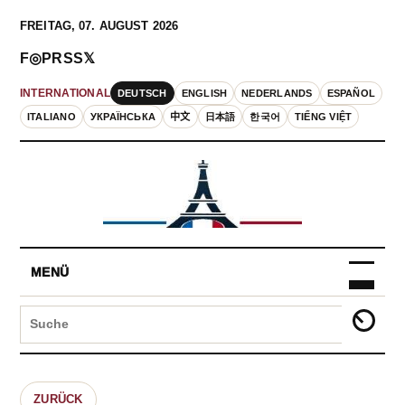
FREITAG, 07. AUGUST 2026
F
◎
P
RSS
𝕏
DEUTSCH
ENGLISH
NEDERLANDS
ESPAÑOL
INTERNATIONAL
ITALIANO
УКРАЇНСЬКА
中文
日本語
한국어
TIẾNG VIỆT
MENÜ
ZURÜCK