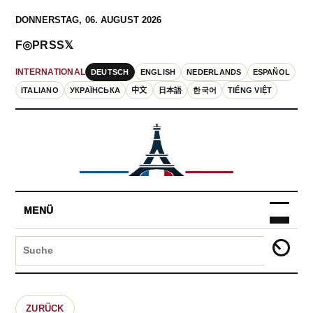
DONNERSTAG, 06. AUGUST 2026
F
◎
P
RSS
𝕏
DEUTSCH
ENGLISH
NEDERLANDS
ESPAÑOL
INTERNATIONAL
ITALIANO
УКРАЇНСЬКА
中文
日本語
한국어
TIẾNG VIỆT
MENÜ
ZURÜCK