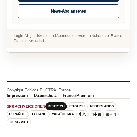
News-Abo ansehen
Login, Mitgliedskonto und Abonnement werden sicher über France
Premium verwaltet.
Copyright Editions PHOTRA, France
Impressum
·
Datenschutz
·
France Premium
DEUTSCH
ENGLISH
NEDERLANDS
SPRACHVERSIONEN
ESPAÑOL
ITALIANO
УКРАЇНСЬКА
中文
日本語
한국어
TIẾNG VIỆT