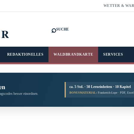
WETTER & WA
⌕
FR
SUCHE
REDAKTIONELLES
WALDBRANDKARTE
SERVICES
en
ca. 5 Std. · 50 Lerneinheiten · 10 Kapitel
BONUSMATERIAL:
Frankreich-Lupe · PDF, Exce
tagscodes besser einordnen.