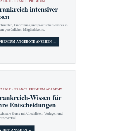
ZEIGE · FRANCE PREMIUM
rankreich intensiver
esen
hrichten, Einordnung und praktische Services in
em persönlichen Mitgliedskonto.
PREMIUM-ANGEBOTE ANSEHEN →
ZEIGE · FRANCE PREMIUM ACADEMY
rankreich-Wissen für
hre Entscheidungen
axisnahe Kurse mit Checklisten, Vorlagen und
nusmaterial.
KURSE ANSEHEN →