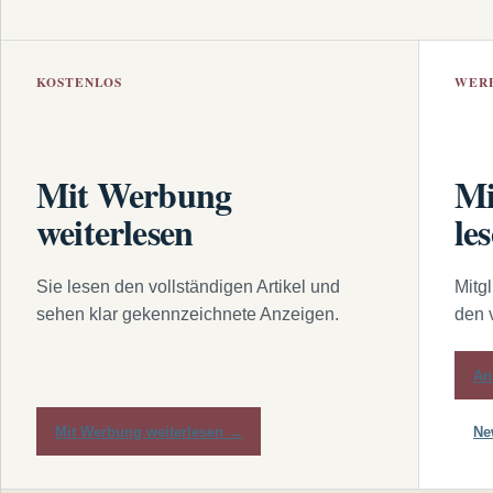
KOSTENLOS
WER
Mit Werbung
Mi
weiterlesen
le
Sie lesen den vollständigen Artikel und
Mitg
sehen klar gekennzeichnete Anzeigen.
den 
An
Mit Werbung weiterlesen →
Ne