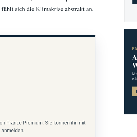
ühlt sich die Klimakrise abstrakt an.
F
A
W
Mit
erh
von France Premium. Sie können ihn mit
g anmelden.