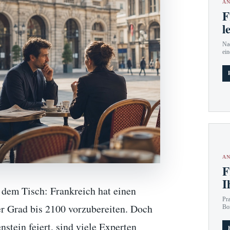
AN
F
l
Nac
ein
AN
F
I
f dem Tisch: Frankreich hat einen
Pr
er Grad bis 2100 vorzubereiten. Doch
Bo
tein feiert, sind viele Experten