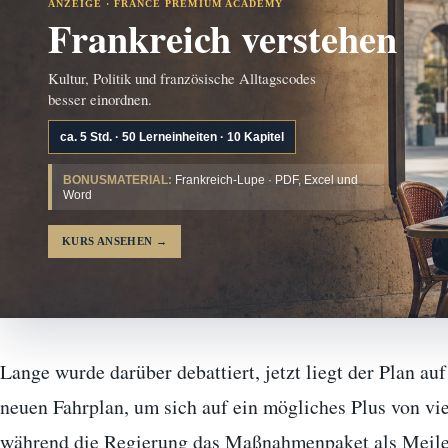
ANZEIGE · FRANCE PREMIUM ACADEMY
Frankreich verstehen
Kultur, Politik und französische Alltagscodes
besser einordnen.
ca. 5 Std. · 50 Lerneinheiten · 10 Kapitel
BONUSMATERIAL:
Frankreich-Lupe · PDF, Excel und
Word
KURS ANSEHEN
→
Lange wurde darüber debattiert, jetzt liegt der Plan au
neuen Fahrplan, um sich auf ein mögliches Plus von vi
während die Regierung das Maßnahmenpaket als Meilens