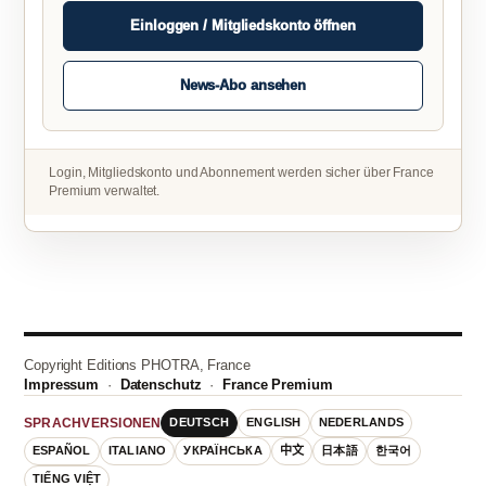
Einloggen / Mitgliedskonto öffnen
News-Abo ansehen
Login, Mitgliedskonto und Abonnement werden sicher über France
Premium verwaltet.
Copyright Editions PHOTRA, France
Impressum
·
Datenschutz
·
France Premium
DEUTSCH
ENGLISH
NEDERLANDS
SPRACHVERSIONEN
ESPAÑOL
ITALIANO
УКРАЇНСЬКА
中文
日本語
한국어
TIẾNG VIỆT