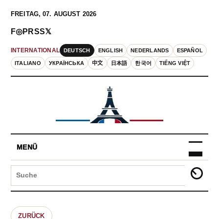
FREITAG, 07. AUGUST 2026
F
◎
P
RSS
𝕏
DEUTSCH
ENGLISH
NEDERLANDS
ESPAÑOL
INTERNATIONAL
ITALIANO
УКРАЇНСЬКА
中文
日本語
한국어
TIẾNG VIỆT
MENÜ
ZURÜCK