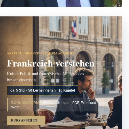
ANZEIGE · FRANCE PREMIUM ACADEMY
Frankreich verstehen
Kultur, Politik und französische Alltagscodes
besser einordnen.
ca. 5 Std. · 50 Lerneinheiten · 10 Kapitel
BONUSMATERIAL:
Frankreich-Lupe · PDF, Excel und
Word
KURS ANSEHEN
→