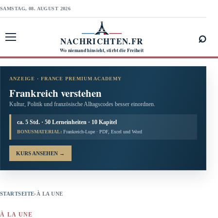
SAMSTAG, 08. AUGUST 2026
⌕
NACHRICHTEN.FR
Menü öffnen
Wo niemand hinsieht, stirbt die Freiheit
ANZEIGE · FRANCE PREMIUM ACADEMY
Frankreich verstehen
Kultur, Politik und französische Alltagscodes besser einordnen.
ca. 5 Std. · 50 Lerneinheiten · 10 Kapitel
BONUSMATERIAL:
Frankreich-Lupe · PDF, Excel und Word
KURS ANSEHEN
→
STARTSEITE
›
À LA UNE
À LA UNE