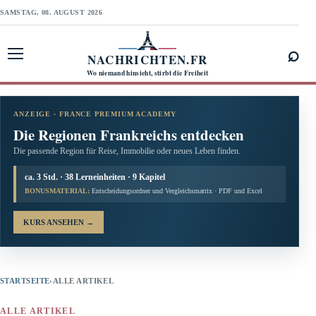
SAMSTAG, 08. AUGUST 2026
⌕
NACHRICHTEN.FR
Menü öffnen
Wo niemand hinsieht, stirbt die Freiheit
ANZEIGE · FRANCE PREMIUM ACADEMY
Die Regionen Frankreichs entdecken
Die passende Region für Reise, Immobilie oder neues Leben finden.
ca. 3 Std. · 38 Lerneinheiten · 9 Kapitel
BONUSMATERIAL:
Entscheidungsordner und Vergleichsmatrix · PDF und Excel
KURS ANSEHEN
→
STARTSEITE
›
ALLE ARTIKEL
ALLE ARTIKEL