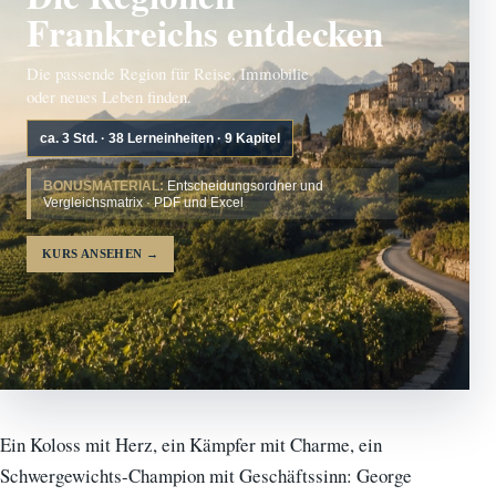
Frankreichs entdecken
Die passende Region für Reise, Immobilie
oder neues Leben finden.
ca. 3 Std. · 38 Lerneinheiten · 9 Kapitel
BONUSMATERIAL:
Entscheidungsordner und
Vergleichsmatrix · PDF und Excel
KURS ANSEHEN
→
Ein Koloss mit Herz, ein Kämpfer mit Charme, ein
Schwergewichts-Champion mit Geschäftssinn: George